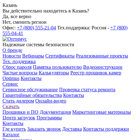
Казань
Вы действительно находитесь в Казань?
Да, все верно
Нет, сменить регион
Офис:
+7 (800) 555-21-04
Тех.поддержка: Россия -
+7 (800)
555-04-41
Надежные системы безопасности
О бренде
Новости
Вебинары
Сертификаты
Реализованные проекты
Тех. поддержка
Сброс пароля
Памятка пользователю
Видеоинструкции
Частые вопросы
Калькуляторы
Реестр прошивок камер
Optimus
Контакты
Сервис
Сервисное обслуживание
Проверка статуса ремонта
Гарантийные обязательства
Контакты
Стать дилером
Онлайн-видео
Скачать
Прошивки и ПО
Документация
Маркетинговые материалы
Центр загрузок
Программы
Контакты
Где купить
Заказать звонок
Доставка
Контакты поддержки
Каталог