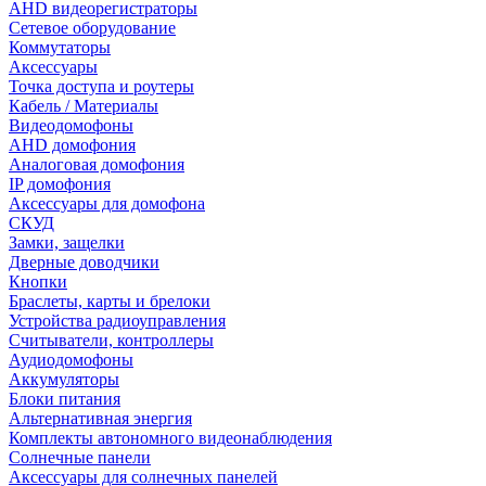
AHD видеорегистраторы
Сетевое оборудование
Коммутаторы
Аксессуары
Точка доступа и роутеры
Кабель / Материалы
Видеодомофоны
AHD домофония
Аналоговая домофония
IP домофония
Аксессуары для домофона
СКУД
Замки, защелки
Дверные доводчики
Кнопки
Браслеты, карты и брелоки
Устройства радиоуправления
Считыватели, контроллеры
Аудиодомофоны
Аккумуляторы
Блоки питания
Альтернативная энергия
Комплекты автономного видеонаблюдения
Солнечные панели
Аксессуары для солнечных панелей