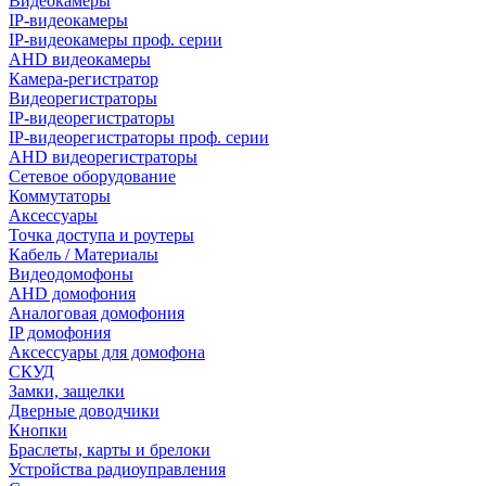
Видеокамеры
IP-видеокамеры
IP-видеокамеры проф. серии
AHD видеокамеры
Камера-регистратор
Видеорегистраторы
IP-видеорегистраторы
IP-видеорегистраторы проф. серии
AHD видеорегистраторы
Сетевое оборудование
Коммутаторы
Аксессуары
Точка доступа и роутеры
Кабель / Материалы
Видеодомофоны
AHD домофония
Аналоговая домофония
IP домофония
Аксессуары для домофона
СКУД
Замки, защелки
Дверные доводчики
Кнопки
Браслеты, карты и брелоки
Устройства радиоуправления