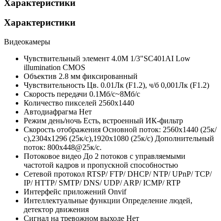
Характеристики
Характеристики
Видеокамеры
Чувствительный элемент
4.0M 1/3"SC401AI Low
illumination CMOS
Объектив
2.8 мм фиксированный
Чувствительность
Цв. 0.01Лк (F1.2), ч/б 0,001Лк (F1.2)
Скорость передачи
0.1Мб/с~8Мб/с
Количество пикселей
2560x1440
Автодиафрагма
Нет
Режим день/ночь
Есть, встроенный ИК-фильтр
Скорость отображения
Основной поток: 2560x1440 (25к/
с),2304x1296 (25к/с),1920x1080 (25к/с) Дополнительный
поток: 800x448@25к/с.
Потоковое видео
До 2 потоков с управляемыми
частотой кадров и пропускной способностью
Сетевой протокол
RTSP/ FTP/ DHCP/ NTP/ UPnP/ TCP/
IP/ HTTP/ SMTP/ DNS/ UDP/ ARP/ ICMP/ RTP
Интерфейс приложений
Onvif
Интеллектуальные функции
Определение людей,
детектор движения
Сигнал на тревожном выходе
Нет