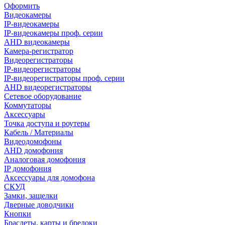
Оформить
Видеокамеры
IP-видеокамеры
IP-видеокамеры проф. серии
AHD видеокамеры
Камера-регистратор
Видеорегистраторы
IP-видеорегистраторы
IP-видеорегистраторы проф. серии
AHD видеорегистраторы
Сетевое оборудование
Коммутаторы
Аксессуары
Точка доступа и роутеры
Кабель / Материалы
Видеодомофоны
AHD домофония
Аналоговая домофония
IP домофония
Аксессуары для домофона
СКУД
Замки, защелки
Дверные доводчики
Кнопки
Браслеты, карты и брелоки