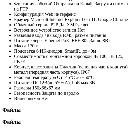
Фиксация событий
Отправка на E-mail, Загрузка снимка
на FTP
Конфигурация
Web интерфейс
Браузер
Microsoft Internet Explorer IE 6-11, Google Chrome
Облачный сервис P2P
Да, XMEye.net
Встроенное устройство записи
Нет
Разъемы ввода / вывода
RJ45, разъем питания
Питание через Ethernet
PoE IEEE 802.3af до 8Вт
Масса
170 г
Подсветка
6 ИК-диодов, SmartIR, до 40м
Совместимость с монтажной коробкой
JB-100, JB-125,
PB-01
Корпус, класс защиты
Пластик (основная часть корпуса),
металл (передняя часть корпуса), IP67
Рабочая температура
От -45°С до +50°С
Питание
DC12В(до 550мА), PoE мах 8Вт
Размеры
150х66x67 мм
Безопасность
Защита по паролю
Видео выход
Нет
Файлы
Файлы