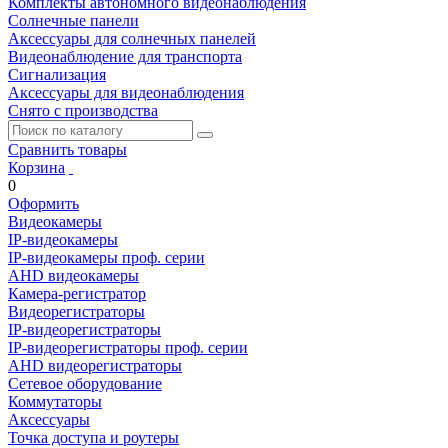
Комплекты автономного видеонаблюдения
Солнечные панели
Аксессуары для солнечных панелей
Видеонаблюдение для транспорта
Сигнализация
Аксессуары для видеонаблюдения
Снято с производства
Сравнить товары
Корзина
0
Оформить
Видеокамеры
IP-видеокамеры
IP-видеокамеры проф. серии
AHD видеокамеры
Камера-регистратор
Видеорегистраторы
IP-видеорегистраторы
IP-видеорегистраторы проф. серии
AHD видеорегистраторы
Сетевое оборудование
Коммутаторы
Аксессуары
Точка доступа и роутеры