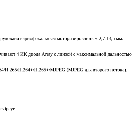
борудована вариофокальным моторизированным 2,7-13,5 мм.
ечивают 4 ИК диода Array с линзой с максимальной дальностью
264/H.265/Н.264+/H.265+/MJPEG (MJPEG для второго потока).