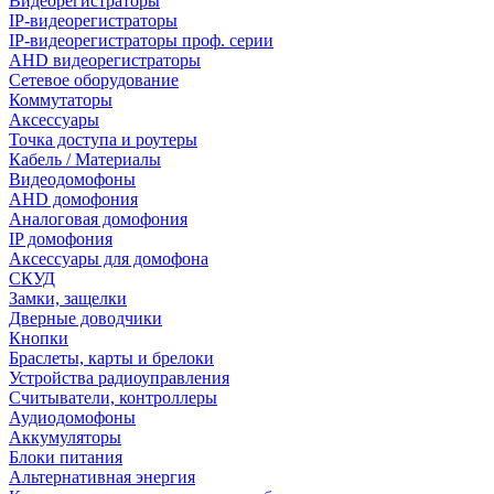
Видеорегистраторы
IP-видеорегистраторы
IP-видеорегистраторы проф. серии
AHD видеорегистраторы
Сетевое оборудование
Коммутаторы
Аксессуары
Точка доступа и роутеры
Кабель / Материалы
Видеодомофоны
AHD домофония
Аналоговая домофония
IP домофония
Аксессуары для домофона
СКУД
Замки, защелки
Дверные доводчики
Кнопки
Браслеты, карты и брелоки
Устройства радиоуправления
Считыватели, контроллеры
Аудиодомофоны
Аккумуляторы
Блоки питания
Альтернативная энергия