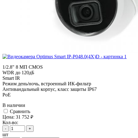
1/2.8" 8 МП CMOS
WDR до 120дБ
Smart IR
Режим день/ночь, встроенный ИК-фильтр
Антивандальный корпус, класс защиты IР67
PoE
В наличии
Cравнить
Цена:
31 752
руб.
Кол-во:
-
+
шт