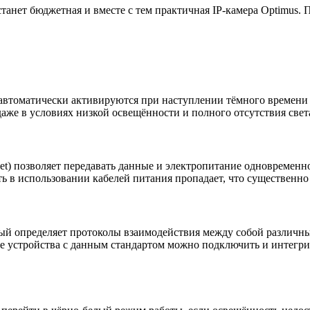
нет бюджетная и вместе с тем практичная IP-камера Optimus. П
автоматически активируются при наступлении тёмного времени
аже в условиях низкой освещённости и полного отсутствия свет
ernet) позволяет передавать данные и электропитание одновремен
ь в использовании кабелей питания пропадает, что существенно
рый определяет протоколы взаимодействия между собой различны
ые устройства с данным стандартом можно подключить и инте