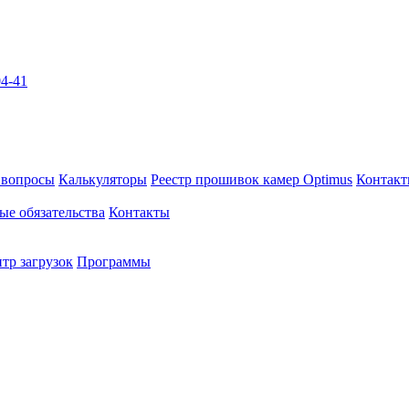
04-41
 вопросы
Калькуляторы
Реестр прошивок камер Optimus
Контак
ые обязательства
Контакты
тр загрузок
Программы