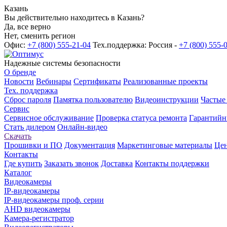
Казань
Вы действительно находитесь в Казань?
Да, все верно
Нет, сменить регион
Офис:
+7 (800) 555-21-04
Тех.поддержка: Россия -
+7 (800) 555-
Надежные системы безопасности
О бренде
Новости
Вебинары
Сертификаты
Реализованные проекты
Тех. поддержка
Сброс пароля
Памятка пользователю
Видеоинструкции
Частые
Сервис
Сервисное обслуживание
Проверка статуса ремонта
Гарантийн
Стать дилером
Онлайн-видео
Скачать
Прошивки и ПО
Документация
Маркетинговые материалы
Цен
Контакты
Где купить
Заказать звонок
Доставка
Контакты поддержки
Каталог
Видеокамеры
IP-видеокамеры
IP-видеокамеры проф. серии
AHD видеокамеры
Камера-регистратор