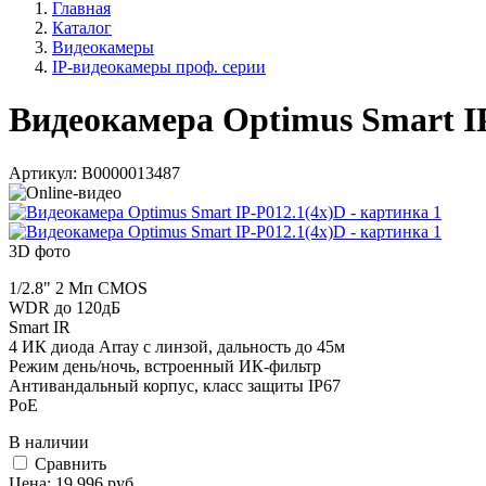
Главная
Каталог
Видеокамеры
IP-видеокамеры проф. серии
Видеокамера Optimus Smart I
Артикул:
В0000013487
3D фото
1/2.8" 2 Мп CMOS
WDR до 120дБ
Smart IR
4 ИК диода Array с линзой, дальность до 45м
Режим день/ночь, встроенный ИК-фильтр
Антивандальный корпус, класс защиты IР67
PoE
В наличии
Cравнить
Цена:
19 996
руб.