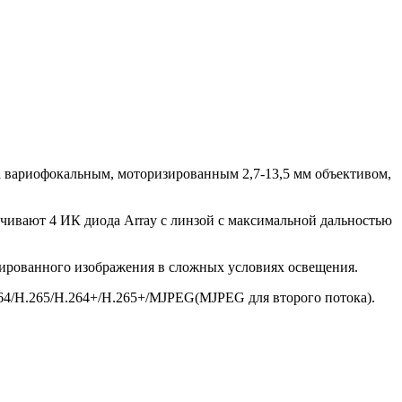
а вариофокальным, моторизированным 2,7-13,5 мм объективом,
ечивают 4 ИК диода Array с линзой с максимальной дальностью
зированного изображения в сложных условиях освещения.
.264/H.265/Н.264+/H.265+/MJPEG(MJPEG для второго потока).