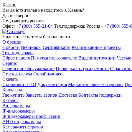
Казань
Вы действительно находитесь в Казань?
Да, все верно
Нет, сменить регион
Офис:
+7 (800) 555-21-04
Тех.поддержка: Россия -
+7 (800) 555-
Надежные системы безопасности
О бренде
Новости
Вебинары
Сертификаты
Реализованные проекты
Тех. поддержка
Сброс пароля
Памятка пользователю
Видеоинструкции
Частые
Сервис
Сервисное обслуживание
Проверка статуса ремонта
Гарантийн
Стать дилером
Онлайн-видео
Скачать
Прошивки и ПО
Документация
Маркетинговые материалы
Цен
Контакты
Где купить
Заказать звонок
Доставка
Контакты поддержки
Каталог
Видеокамеры
IP-видеокамеры
IP-видеокамеры проф. серии
AHD видеокамеры
Камера-регистратор