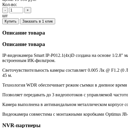
Кол-во:
-
+
шт
Купить
Заказать в 1 клик
Описание товара
Описание товара
IP-видеокамера Smart IP-P012.1(4x)D создана на основе 1/2.
встроенным ИК-фильтром.
Светочувствительность камеры составляет 0.005 Лк @ F1.2 (0 
45 м.
Технология WDR обеспечивает режим съемки в дневное время 
Позволяет передавать до 3 видеопотоков с управляемой часто
Камера выполнена в антивандальном металлическом корпусе со 
Видеокамера совместима с монтажными коробками Optimus JB-
NVR-партнеры