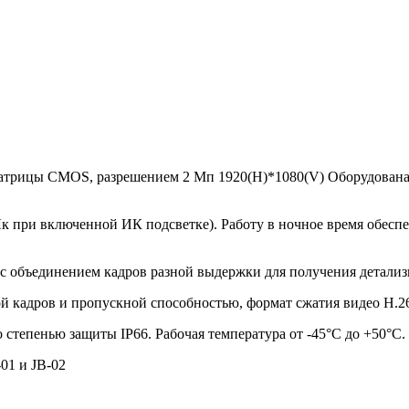
8" матрицы CMOS, разрешением 2 Мп 1920(H)*1080(V) Оборудован
Лк при включенной ИК подсветке). Работу в ночное время обесп
с объединением кадров разной выдержки для получения детали
той кадров и пропускной способностью, формат сжатия видео Н
степенью защиты IP66. Рабочая температура от -45°С до +50°С.
01 и JB-02