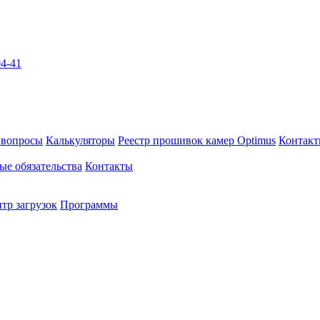
04-41
 вопросы
Калькуляторы
Реестр прошивок камер Optimus
Контак
ые обязательства
Контакты
тр загрузок
Программы