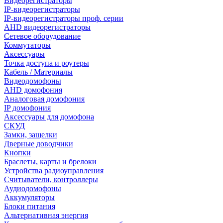
Видеорегистраторы
IP-видеорегистраторы
IP-видеорегистраторы проф. серии
AHD видеорегистраторы
Сетевое оборудование
Коммутаторы
Аксессуары
Точка доступа и роутеры
Кабель / Материалы
Видеодомофоны
AHD домофония
Аналоговая домофония
IP домофония
Аксессуары для домофона
СКУД
Замки, защелки
Дверные доводчики
Кнопки
Браслеты, карты и брелоки
Устройства радиоуправления
Считыватели, контроллеры
Аудиодомофоны
Аккумуляторы
Блоки питания
Альтернативная энергия