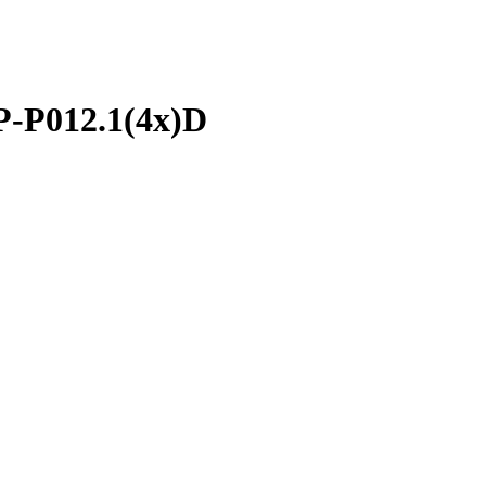
P-P012.1(4x)D