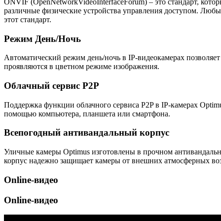
ONVIF (OpenNetworkVideoInterfaceForum) – это стандарт, кото
различные физические устройства управления доступом. Люб
этот стандарт.
Режим День/Ночь
Автоматический режим день/ночь в IP-видеокамерах позволяет
проявляются в цветном режиме изображения.
Облачный сервис P2P
Поддержка функции облачного сервиса P2P в IP-камерах Optim
помощью компьютера, планшета или смартфона.
Всепогодный антивандальный корпус
Уличные камеры Optimus изготовлены в прочном антивандально
корпус надежно защищает камеры от внешних атмосферных возд
Online-видео
Online-видео