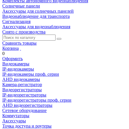
Комплекты автономного видеонаблюдения
Солнечные панели
Аксессуары для солнечных панелей
Видеонаблюдение для транспорта
Сигнализация
Аксессуары для видеонаблюдения
Снято с производства
Сравнить товары
Корзина
0
Оформить
Видеокамеры
IP-видеокамеры
IP-видеокамеры проф. серии
AHD видеокамеры
Камера-регистратор
Видеорегистраторы
IP-видеорегистраторы
IP-видеорегистраторы проф. серии
AHD видеорегистраторы
Сетевое оборудование
Коммутаторы
Аксессуары
Точка доступа и роутеры