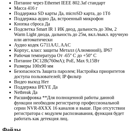
Питание через Ethernet
IEEE 802.3af стандарт
Масса
416 г
Поддержка SD карты
Да, microSD карта, до 1Тб
Поддержка аудио
Да, встроенный микрофон
Кнопка сброса
Да
Подсветка
Smart IR 1 ИК диод, дальность до 30м, 2
Warm Light диода, дальность до 25м, вкл./выкл. вручную
или автоматически
Аудио кодек
G711A/U, AAC
Корпус, класс защиты
Металл (Алюминий), IР67
Рабочая температура
От -65° С до +50° С
Питание
DC12В(760мА); РоЕ, Мах 9,15Вт
Размеры
100х90 мм
Безопасность
Защита паролем; Настройка приоритетов
доступа пользователей; IP фильтр
Видео выход
Нет
Поддержка IPEYE
Да
Netbreak
Да
Расшифровка
**Для полноценной работы данной
функции необходим регистратор профессиональной
серии NVR-8XXX 16 каналов и выше. При отсутствии
регистратора с модулем распознавания, функция будет
работать как детекция лиц.
Файлы