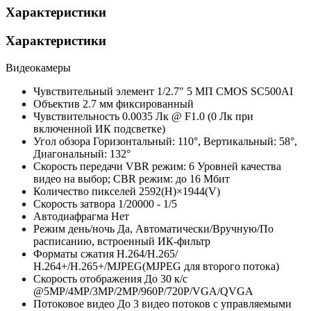
Характеристики
Характеристики
Видеокамеры
Чувствительный элемент
1/2.7" 5 МП CMOS SC500AI
Объектив
2.7 мм фиксированный
Чувствительность
0.0035 Лк @ F1.0 (0 Лк при
включенной ИК подсветке)
Угол обзора
Горизонтальный: 110°, Вертикальный: 58°,
Диагональный: 132°
Скорость передачи
VBR режим: 6 Уровней качества
видео на выбор; CBR режим: до 16 Мбит
Количество пикселей
2592(H)×1944(V)
Скорость затвора
1/20000 - 1/5
Автодиафрагма
Нет
Режим день/ночь
Да, Автоматически/Вручную/По
расписанию, встроенный ИК-фильтр
Форматы сжатия
Н.264/H.265/
Н.264+/H.265+/MJPEG(MJPEG для второго потока)
Скорость отображения
До 30 к/с
@5MP/4MP/3MP/2MP/960P/720P/VGA/QVGA
Потоковое видео
До 3 видео потоков с управляемыми