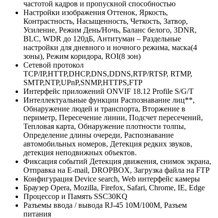
частотой кадров и пропускной способностью
Настройки изображения
Оттенок, Яркость,
Контрастность, Насыщенность, Четкость, Затвор,
Усиление, Режим День/Ночь, Баланс белого, 3DNR,
BLC, WDR до 120дБ, Антитуман – Раздельные
настройки для дневного и ночного режима, маска(4
зоны), Режим коридора, ROI(8 зон)
Сетевой протокол
TCP/IP,HTTP,DHCP,DNS,DDNS,RTP/RTSP, RTMP,
SMTP,NTP,UPnP,SNMP,HTTPS,FTP
Интерфейс приложений
ONVIF 18.12 Profile S/G/T
Интеллектуальные функции
Распознавание лиц**,
Обнаружение людей и транспорта, Вторжение в
периметр, Пересечение линии, Подсчет пересечений,
Тепловая карта, Обнаружение плотности толпы,
Определение длины очереди, Распознавание
автомобильных номеров, Детекция редких звуков,
детекция неподвижных объектов.
Фиксация событий
Детекция движения, снимок экрана,
Отправка на E-mail, DROPBOX, Загрузка файла на FTP
Конфигурация
Device search, Web интерфейс камеры
Браузер
Opera, Mozilla, Firefox, Safari, Chrome, IE, Edge
Процессор и Память
SSC30KQ
Разъемы ввода / вывода
RJ-45 10M/100M, Разъем
питания