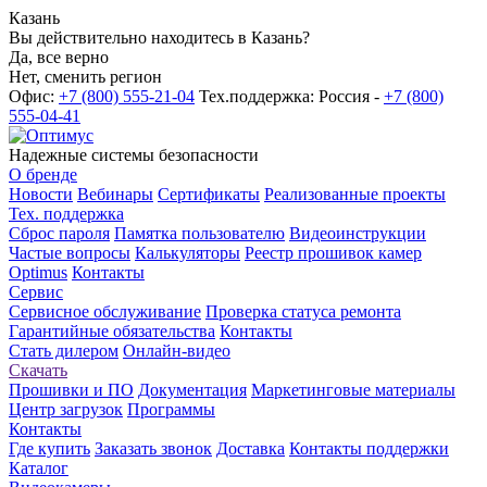
Казань
Вы действительно находитесь в Казань?
Да, все верно
Нет, сменить регион
Офис:
+7 (800) 555-21-04
Тех.поддержка: Россия -
+7 (800)
555-04-41
Надежные системы безопасности
О бренде
Новости
Вебинары
Сертификаты
Реализованные проекты
Тех. поддержка
Сброс пароля
Памятка пользователю
Видеоинструкции
Частые вопросы
Калькуляторы
Реестр прошивок камер
Optimus
Контакты
Сервис
Сервисное обслуживание
Проверка статуса ремонта
Гарантийные обязательства
Контакты
Стать дилером
Онлайн-видео
Скачать
Прошивки и ПО
Документация
Маркетинговые материалы
Центр загрузок
Программы
Контакты
Где купить
Заказать звонок
Доставка
Контакты поддержки
Каталог