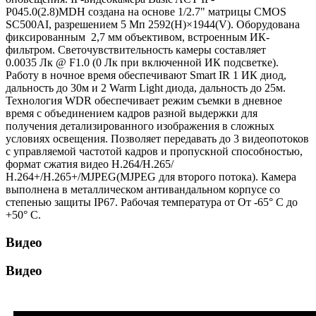
P045.0(2.8)MDH создана на основе 1/2.7" матрицы CMOS
SC500AI, разрешением 5 Мп 2592(H)×1944(V). Оборудована
фиксированным 2,7 мм объективом, встроенным ИК-
фильтром. Светочувствительность камеры составляет
0.0035 Лк @ F1.0 (0 Лк при включенной ИК подсветке).
Работу в ночное время обеспечивают Smart IR 1 ИК диод,
дальность до 30м и 2 Warm Light диода, дальность до 25м.
Технология WDR обеспечивает режим съемки в дневное
время с объединением кадров разной выдержки для
получения детализированного изображения в сложных
условиях освещения. Позволяет передавать до 3 видеопотоков
с управляемой частотой кадров и пропускной способностью,
формат сжатия видео Н.264/H.265/
Н.264+/H.265+/MJPEG(MJPEG для второго потока). Камера
выполнена в металлическом антивандальном корпусе со
степенью защиты IP67. Рабочая температура от От -65° С до
+50° С.
Видео
Видео