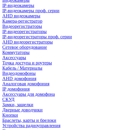
Видеокамеры
IP-видеокамеры
IP-видеокамеры проф. серии
AHD видеокамеры
Камера-регистратор
Видеорегистраторы
IP-видеорегистраторы
IP-видеорегистраторы проф. серии
AHD видеорегистраторы
Сетевое оборудование
Коммутаторы
Аксессуары
Точка доступа и роутеры
Кабель / Материалы
Видеодомофоны
AHD домофония
Аналоговая домофония
IP домофония
Аксессуары для домофона
СКУД
Замки, защелки
Дверные доводчики
Кнопки
Браслеты, карты и брелоки
Устройства радиоуправления