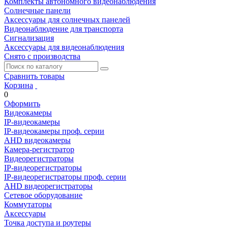
Комплекты автономного видеонаблюдения
Солнечные панели
Аксессуары для солнечных панелей
Видеонаблюдение для транспорта
Сигнализация
Аксессуары для видеонаблюдения
Снято с производства
Сравнить товары
Корзина
0
Оформить
Видеокамеры
IP-видеокамеры
IP-видеокамеры проф. серии
AHD видеокамеры
Камера-регистратор
Видеорегистраторы
IP-видеорегистраторы
IP-видеорегистраторы проф. серии
AHD видеорегистраторы
Сетевое оборудование
Коммутаторы
Аксессуары
Точка доступа и роутеры