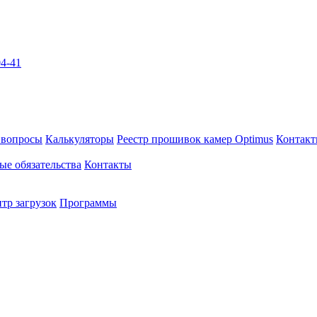
04-41
 вопросы
Калькуляторы
Реестр прошивок камер Optimus
Контак
ые обязательства
Контакты
тр загрузок
Программы