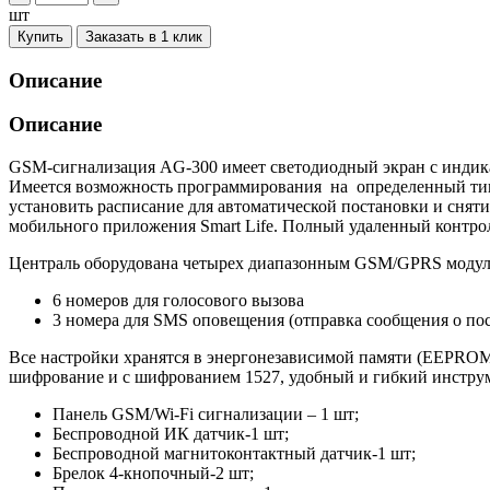
шт
Купить
Заказать в 1 клик
Описание
Описание
GSM-сигнализация AG-300 имеет светодиодный экран с индик
Имеется возможность программирования на определенный тип о
установить расписание для автоматической постановки и сня
мобильного приложения Smart Life. Полный удаленный контроль
Централь оборудована четырех диапазонным GSM/GPRS модуле
6 номеров для голосового вызова
3 номера для SMS оповещения (отправка сообщения о пос
Все настройки хранятся в энергонезависимой памяти (EEPROM) и
шифрование и с шифрованием 1527, удобный и гибкий инструме
Панель GSM/Wi-Fi сигнализации – 1 шт;
Беспроводной ИК датчик-1 шт;
Беспроводной магнитоконтактный датчик-1 шт;
Брелок 4-кнопочный-2 шт;