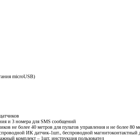
тания microUSB)
датчиков
ния и 3 номера для SMS сообщений
чиков
не более 40 метров для пультов управления и не более 80 м
спроводной ИК датчик-1шт., беспроводной магнитоконтактный д
тажный комплект – 1шт. инструкция пользовател