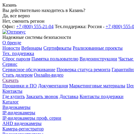
Казань
Вы действительно находитесь в Казань?
Да, все верно
Нет, сменить регион
Офис:
+7 (800) 555-21-04
Тех.поддержка: Россия -
+7 (800) 555-
Надежные системы безопасности
О бренде
Новости
Вебинары
Сертификаты
Реализованные проекты
Тех. поддержка
Сброс пароля
Памятка пользователю
Видеоинструкции
Частые
Сервис
Сервисное обслуживание
Проверка статуса ремонта
Гарантийн
Стать дилером
Онлайн-видео
Скачать
Прошивки и ПО
Документация
Маркетинговые материалы
Цен
Контакты
Где купить
Заказать звонок
Доставка
Контакты поддержки
Каталог
Видеокамеры
IP-видеокамеры
IP-видеокамеры проф. серии
AHD видеокамеры
Камера-регистратор