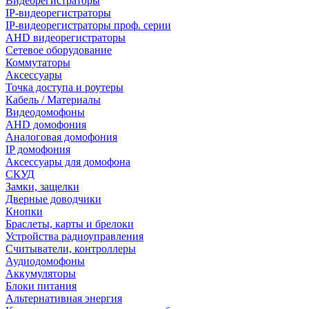
Видеорегистраторы
IP-видеорегистраторы
IP-видеорегистраторы проф. серии
AHD видеорегистраторы
Сетевое оборудование
Коммутаторы
Аксессуары
Точка доступа и роутеры
Кабель / Материалы
Видеодомофоны
AHD домофония
Аналоговая домофония
IP домофония
Аксессуары для домофона
СКУД
Замки, защелки
Дверные доводчики
Кнопки
Браслеты, карты и брелоки
Устройства радиоуправления
Считыватели, контроллеры
Аудиодомофоны
Аккумуляторы
Блоки питания
Альтернативная энергия