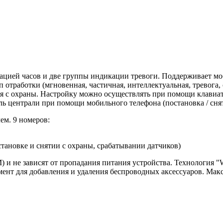
ацией часов и две группы индикации тревоги. Поддерживает м
тработки (мгновенная, частичная, интеллектуальная, тревога, 
тия с охраны. Настройку можно осуществлять при помощи клави
 централи при помощи мобильного телефона (постановка / сняти
м. 9 номеров:
тановке и снятии с охраны, срабатывании датчиков)
 не зависят от пропадания питания устройства. Технология "Wire
нт для добавления и удаления беспроводных аксессуаров. Макси