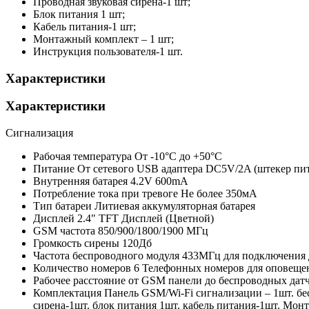
Проводная звуковая сирена-1 шт;
Блок питания 1 шт;
Кабель питания-1 шт;
Монтажный комплект – 1 шт;
Инструкция пользователя-1 шт.
Характеристики
Характеристики
Сигнализация
Рабочая температура
От -10°С до +50°С
Питание
От сетевого USB адаптера DC5V/2A (штекер пи
Внутренняя батарея
4.2V 600mA
Потребление тока при тревоге
Не более 350мА
Тип батареи
Литиевая аккумуляторная батарея
Дисплей
2.4" TFT Дисплей (Цветной)
GSM частота
850/900/1800/1900 МГц
Громкость сирены
120Дб
Частота беспроводного модуля
433МГц для подключения 
Количество номеров
6 Телефонных номеров для оповеще
Рабочее расстояние от GSM панели до беспроводных дат
Комплектация
Панель GSM/Wi-Fi сигнализации – 1шт. бе
сирена-1шт. блок питания 1шт. кабель питания-1шт. Мон