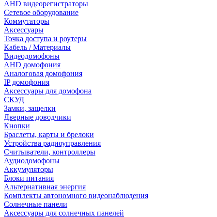
AHD видеорегистраторы
Сетевое оборудование
Коммутаторы
Аксессуары
Точка доступа и роутеры
Кабель / Материалы
Видеодомофоны
AHD домофония
Аналоговая домофония
IP домофония
Аксессуары для домофона
СКУД
Замки, защелки
Дверные доводчики
Кнопки
Браслеты, карты и брелоки
Устройства радиоуправления
Считыватели, контроллеры
Аудиодомофоны
Аккумуляторы
Блоки питания
Альтернативная энергия
Комплекты автономного видеонаблюдения
Солнечные панели
Аксессуары для солнечных панелей