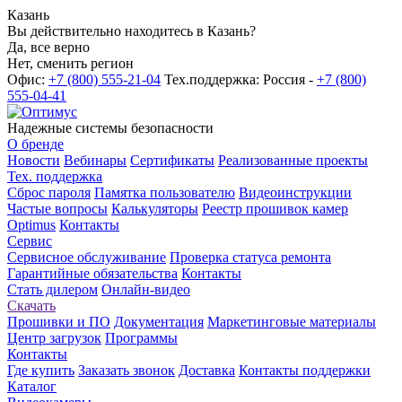
Казань
Вы действительно находитесь в Казань?
Да, все верно
Нет, сменить регион
Офис:
+7 (800) 555-21-04
Тех.поддержка: Россия -
+7 (800)
555-04-41
Надежные системы безопасности
О бренде
Новости
Вебинары
Сертификаты
Реализованные проекты
Тех. поддержка
Сброс пароля
Памятка пользователю
Видеоинструкции
Частые вопросы
Калькуляторы
Реестр прошивок камер
Optimus
Контакты
Сервис
Сервисное обслуживание
Проверка статуса ремонта
Гарантийные обязательства
Контакты
Стать дилером
Онлайн-видео
Скачать
Прошивки и ПО
Документация
Маркетинговые материалы
Центр загрузок
Программы
Контакты
Где купить
Заказать звонок
Доставка
Контакты поддержки
Каталог