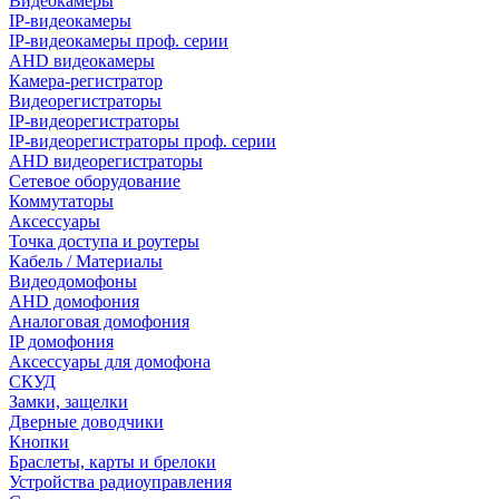
Видеокамеры
IP-видеокамеры
IP-видеокамеры проф. серии
AHD видеокамеры
Камера-регистратор
Видеорегистраторы
IP-видеорегистраторы
IP-видеорегистраторы проф. серии
AHD видеорегистраторы
Сетевое оборудование
Коммутаторы
Аксессуары
Точка доступа и роутеры
Кабель / Материалы
Видеодомофоны
AHD домофония
Аналоговая домофония
IP домофония
Аксессуары для домофона
СКУД
Замки, защелки
Дверные доводчики
Кнопки
Браслеты, карты и брелоки
Устройства радиоуправления