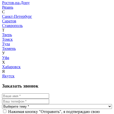
Ростов-на-Дону
Рязань
С
Санкт-Петербург
Саратов
Ставрополь
Т
Тверь
Томск
Тула
Тюмень
У
Уфа
Х
Хабаровск
Я
Якутск
Заказать звонок
Нажимая кнопку "Отправить", я подтверждаю свою