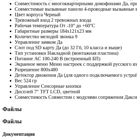
Совместимость с многоквартирными домофонами
Да, пр
Совместимые вызывные панели
4-проводные вызывные 
Цвет корпуса
Черный
Тревожный вход
2 тревожных входа
Рабочая температура
От -10° до +60°С
Габаритные размеры
184х121х23 мм
Количество мелодий звонка
9
Управление замком
Да
Слот под SD карту
Да (до 32 Гб, 10 класса и выше)
Тип установки
Накладной (монтажная пластина)
Питание
АС 100-240 В (встроенный БП)
Экранное меню
Меню настроек с поддержкой русского я
Разрешение
800х480
Детектор движения
Да (для одного подключаемого устрой
Вес
524 гр
Управление
Сенсорные кнопки
Дисплей
7" TFT LCD, цветной
Совместимость
Совместим с модулями сопряжения Даксис ht
Файлы
Файлы
Документация