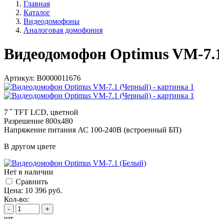
Главная
Каталог
Видеодомофоны
Аналоговая домофония
Видеодомофон Optimus VM-7.
Артикул:
В0000011676
7 ˝ TFT LCD, цветной
Разрешение 800x480
Напряжение питания АС 100-240В (встроенный БП)
В другом цвете
Нет в наличии
Cравнить
Цена:
10 396
руб.
Кол-во:
-
+
шт