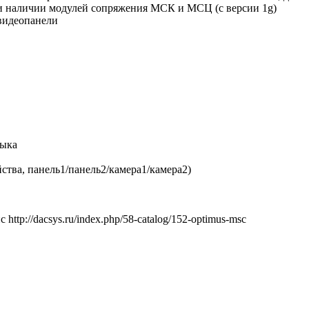
и наличии модулей сопряжения МСК и МСЦ (с версии 1g)
видеопанели
зыка
ства, панель1/панель2/камера1/камера2)
tp://dacsys.ru/index.php/58-catalog/152-optimus-msc