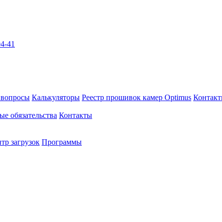
04-41
 вопросы
Калькуляторы
Реестр прошивок камер Optimus
Контак
ые обязательства
Контакты
тр загрузок
Программы