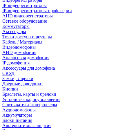
Видеорегистраторы
IP-видеорегистраторы
IP-видеорегистраторы проф. серии
AHD видеорегистраторы
Сетевое оборудование
Коммутаторы
Аксессуары
Точка доступа и роутеры
Кабель / Материалы
Видеодомофоны
AHD домофония
Аналоговая домофония
IP домофония
Аксессуары для домофона
СКУД
Замки, защелки
Дверные доводчики
Кнопки
Браслеты, карты и брелоки
Устройства радиоуправления
Считыватели, контроллеры
Аудиодомофоны
Аккумуляторы
Блоки питания
Альтернативная энергия