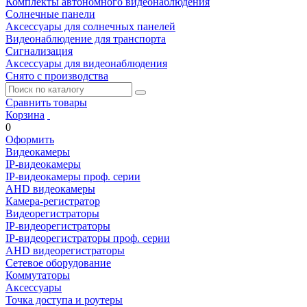
Комплекты автономного видеонаблюдения
Солнечные панели
Аксессуары для солнечных панелей
Видеонаблюдение для транспорта
Сигнализация
Аксессуары для видеонаблюдения
Снято с производства
Сравнить товары
Корзина
0
Оформить
Видеокамеры
IP-видеокамеры
IP-видеокамеры проф. серии
AHD видеокамеры
Камера-регистратор
Видеорегистраторы
IP-видеорегистраторы
IP-видеорегистраторы проф. серии
AHD видеорегистраторы
Сетевое оборудование
Коммутаторы
Аксессуары
Точка доступа и роутеры