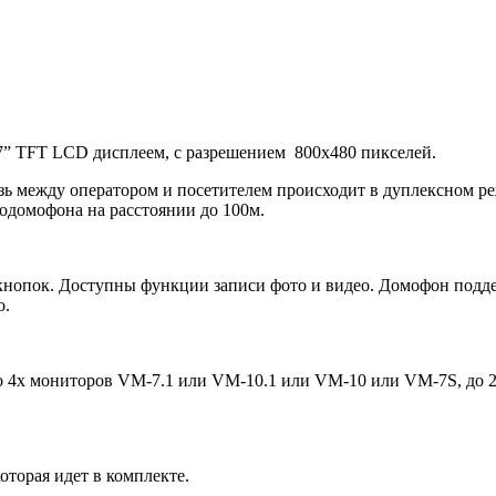
7” TFT LCD дисплеем, с разрешением 800х480 пикселей.
 между оператором и посетителем происходит в дуплексном ре
еодомофона на расстоянии до 100м.
опок. Доступны функции записи фото и видео. Домофон поддер
о.
о 4х мониторов VM-7.1 или VM-10.1 или VM-10 или VM-7S, до 
оторая идет в комплекте.