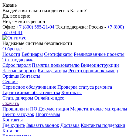
Казань
Вы действительно находитесь в Казань?
Да, все верно
Нет, сменить регион
Офис:
+7 (800) 555-21-04
Тех.поддержка: Россия -
+7 (800)
555-04-41
Надежные системы безопасности
О бренде
Новости
Вебинары
Сертификаты
Реализованные проекты
Тех. поддержка
Сброс пароля
Памятка пользователю
Видеоинструкции
Частые вопросы
Калькуляторы
Реестр прошивок камер
Optimus
Контакты
Сервис
Сервисное обслуживание
Проверка статуса ремонта
Гарантийные обязательства
Контакты
Стать дилером
Онлайн-видео
Скачать
Прошивки и ПО
Документация
Маркетинговые материалы
Центр загрузок
Программы
Контакты
Где купить
Заказать звонок
Доставка
Контакты поддержки
Каталог