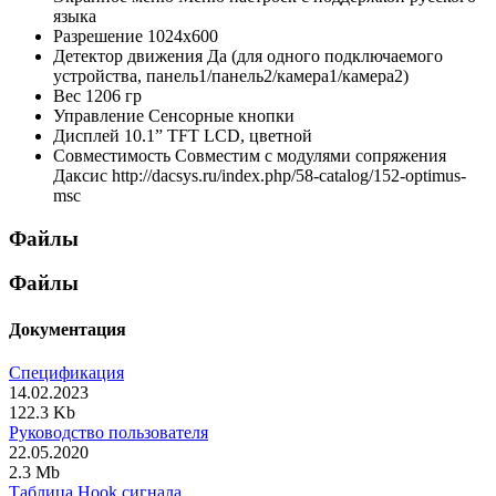
языка
Разрешение
1024x600
Детектор движения
Да (для одного подключаемого
устройства, панель1/панель2/камера1/камера2)
Вес
1206 гр
Управление
Сенсорные кнопки
Дисплей
10.1” TFT LCD, цветной
Совместимость
Совместим с модулями сопряжения
Даксис http://dacsys.ru/index.php/58-catalog/152-optimus-
msc
Файлы
Файлы
Документация
Спецификация
14.02.2023
122.3 Kb
Руководство пользователя
22.05.2020
2.3 Mb
Таблица Hook сигнала