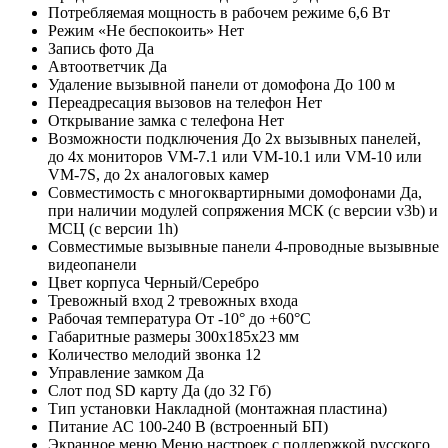
Потребляемая мощность в рабочем режиме
6,6 Вт
Режим «Не беспокоить»
Нет
Запись фото
Да
Автоответчик
Да
Удаление вызывной панели от домофона
До 100 м
Переадресация вызовов на телефон
Нет
Открывание замка с телефона
Нет
Возможности подключения
До 2х вызывных панелей,
до 4х мониторов VM-7.1 или VM-10.1 или VM-10 или
VM-7S, до 2х аналоговых камер
Совместимость с многоквартирными домофонами
Да,
при наличии модулей сопряжения МСК (с версии v3b) и
МСЦ (с версии 1h)
Совместимые вызывные панели
4-проводные вызывные
видеопанели
Цвет корпуса
Черный/Серебро
Тревожный вход
2 тревожных входа
Рабочая температура
От -10° до +60°С
Габаритные размеры
300x185x23 мм
Количество мелодий звонка
12
Управление замком
Да
Слот под SD карту
Да (до 32 Гб)
Тип установки
Накладной (монтажная пластина)
Питание
АС 100-240 В (встроенный БП)
Экранное меню
Меню настроек с поддержкой русского