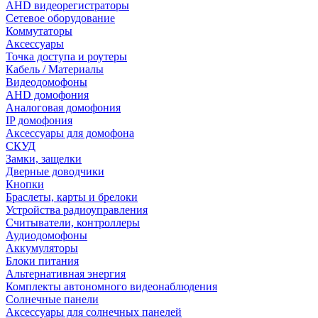
AHD видеорегистраторы
Сетевое оборудование
Коммутаторы
Аксессуары
Точка доступа и роутеры
Кабель / Материалы
Видеодомофоны
AHD домофония
Аналоговая домофония
IP домофония
Аксессуары для домофона
СКУД
Замки, защелки
Дверные доводчики
Кнопки
Браслеты, карты и брелоки
Устройства радиоуправления
Считыватели, контроллеры
Аудиодомофоны
Аккумуляторы
Блоки питания
Альтернативная энергия
Комплекты автономного видеонаблюдения
Солнечные панели
Аксессуары для солнечных панелей