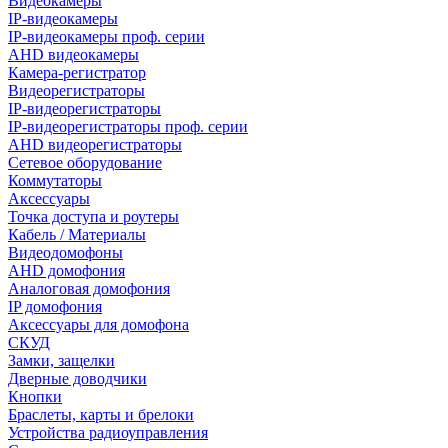
Видеокамеры
IP-видеокамеры
IP-видеокамеры проф. серии
AHD видеокамеры
Камера-регистратор
Видеорегистраторы
IP-видеорегистраторы
IP-видеорегистраторы проф. серии
AHD видеорегистраторы
Сетевое оборудование
Коммутаторы
Аксессуары
Точка доступа и роутеры
Кабель / Материалы
Видеодомофоны
AHD домофония
Аналоговая домофония
IP домофония
Аксессуары для домофона
СКУД
Замки, защелки
Дверные доводчики
Кнопки
Браслеты, карты и брелоки
Устройства радиоуправления