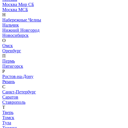
Москва Мир СБ
Москва МСБ
Н
Набережные Челны
Нальчик
Нижний Новгород
Новосибирск
О
Омск
Оренбург
П
Пермь
Пятигорск
Р
Ростов-на-Дону
Рязань
С
Санкт-Петербург
Саратов
Ставрополь
Т
Тверь
Томск
Тула
Тюмень