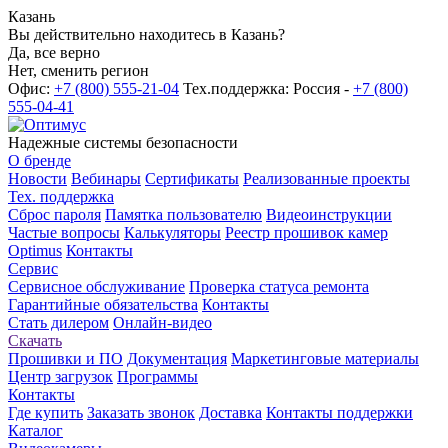
Казань
Вы действительно находитесь в Казань?
Да, все верно
Нет, сменить регион
Офис:
+7 (800) 555-21-04
Тех.поддержка: Россия -
+7 (800)
555-04-41
Надежные системы безопасности
О бренде
Новости
Вебинары
Сертификаты
Реализованные проекты
Тех. поддержка
Сброс пароля
Памятка пользователю
Видеоинструкции
Частые вопросы
Калькуляторы
Реестр прошивок камер
Optimus
Контакты
Сервис
Сервисное обслуживание
Проверка статуса ремонта
Гарантийные обязательства
Контакты
Стать дилером
Онлайн-видео
Скачать
Прошивки и ПО
Документация
Маркетинговые материалы
Центр загрузок
Программы
Контакты
Где купить
Заказать звонок
Доставка
Контакты поддержки
Каталог