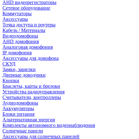
AHD видеорегистраторы
Сетевое оборудование
Коммутаторы
Аксессуары
Точка доступа и роутеры
Кабель / Материалы
Видеодомофоны
AHD домофония
Аналоговая домофония
IP домофония
Аксессуары для домофона
СКУД
Замки, защелки
Дверные доводчики
Кнопки
Браслеты, карты и брелоки
Устройства радиоуправления
Считыватели, контроллеры
Аудиодомофоны
Аккумуляторы
Блоки питания
Альтернативная энергия
Комплекты автономного видеонаблюдения
Солнечные панели
Аксессуары для солнечных панелей