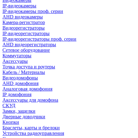
Видеокамеры
IP-видеокамеры
IP-видеокамеры проф. серии
AHD видеокамеры
Камера-регистратор
Видеорегистраторы
IP-видеорегистраторы
IP-видеорегистраторы проф. серии
AHD видеорегистраторы
Сетевое оборудование
Коммутаторы
Аксессуары
Точка доступа и роутеры
Кабель / Материалы
Видеодомофоны
AHD домофония
Аналоговая домофония
IP домофония
Аксессуары для домофона
СКУД
Замки, защелки
Дверные доводчики
Кнопки
Браслеты, карты и брелоки
Устройства радиоуправления