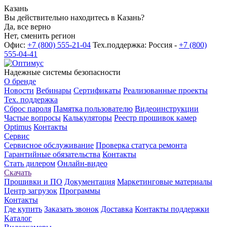
Казань
Вы действительно находитесь в Казань?
Да, все верно
Нет, сменить регион
Офис:
+7 (800) 555-21-04
Тех.поддержка: Россия -
+7 (800)
555-04-41
Надежные системы безопасности
О бренде
Новости
Вебинары
Сертификаты
Реализованные проекты
Тех. поддержка
Сброс пароля
Памятка пользователю
Видеоинструкции
Частые вопросы
Калькуляторы
Реестр прошивок камер
Optimus
Контакты
Сервис
Сервисное обслуживание
Проверка статуса ремонта
Гарантийные обязательства
Контакты
Стать дилером
Онлайн-видео
Скачать
Прошивки и ПО
Документация
Маркетинговые материалы
Центр загрузок
Программы
Контакты
Где купить
Заказать звонок
Доставка
Контакты поддержки
Каталог