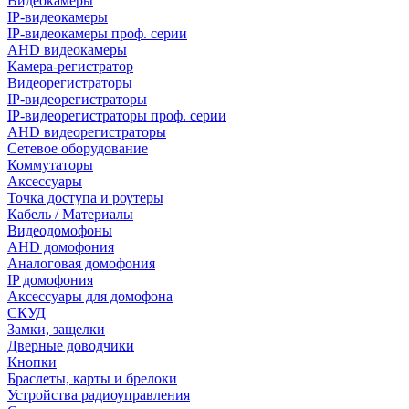
Видеокамеры
IP-видеокамеры
IP-видеокамеры проф. серии
AHD видеокамеры
Камера-регистратор
Видеорегистраторы
IP-видеорегистраторы
IP-видеорегистраторы проф. серии
AHD видеорегистраторы
Сетевое оборудование
Коммутаторы
Аксессуары
Точка доступа и роутеры
Кабель / Материалы
Видеодомофоны
AHD домофония
Аналоговая домофония
IP домофония
Аксессуары для домофона
СКУД
Замки, защелки
Дверные доводчики
Кнопки
Браслеты, карты и брелоки
Устройства радиоуправления