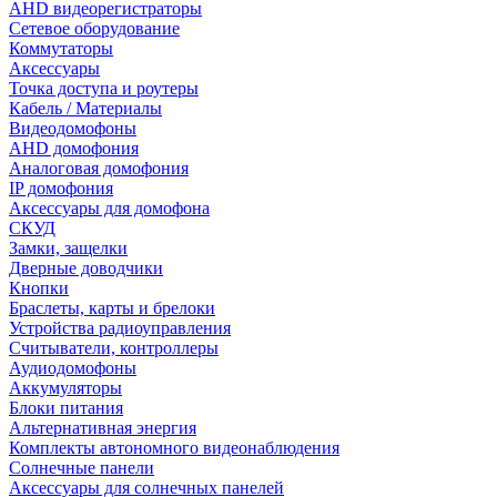
AHD видеорегистраторы
Сетевое оборудование
Коммутаторы
Аксессуары
Точка доступа и роутеры
Кабель / Материалы
Видеодомофоны
AHD домофония
Аналоговая домофония
IP домофония
Аксессуары для домофона
СКУД
Замки, защелки
Дверные доводчики
Кнопки
Браслеты, карты и брелоки
Устройства радиоуправления
Считыватели, контроллеры
Аудиодомофоны
Аккумуляторы
Блоки питания
Альтернативная энергия
Комплекты автономного видеонаблюдения
Солнечные панели
Аксессуары для солнечных панелей