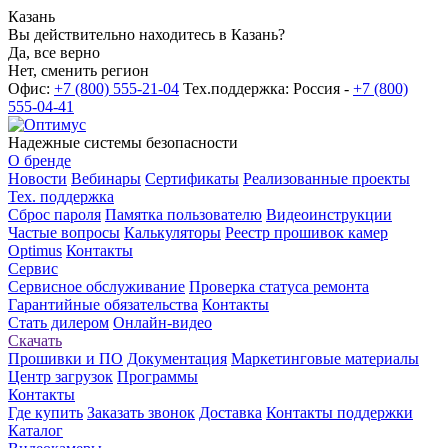
Казань
Вы действительно находитесь в Казань?
Да, все верно
Нет, сменить регион
Офис:
+7 (800) 555-21-04
Тех.поддержка: Россия -
+7 (800)
555-04-41
Надежные системы безопасности
О бренде
Новости
Вебинары
Сертификаты
Реализованные проекты
Тех. поддержка
Сброс пароля
Памятка пользователю
Видеоинструкции
Частые вопросы
Калькуляторы
Реестр прошивок камер
Optimus
Контакты
Сервис
Сервисное обслуживание
Проверка статуса ремонта
Гарантийные обязательства
Контакты
Стать дилером
Онлайн-видео
Скачать
Прошивки и ПО
Документация
Маркетинговые материалы
Центр загрузок
Программы
Контакты
Где купить
Заказать звонок
Доставка
Контакты поддержки
Каталог