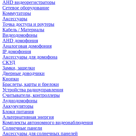
AHD видеорегистраторы
Сетевое оборудование
Коммутаторы
Аксессуары
Точка доступа и роутеры
Кабель / Материалы
Видеодомофоны
AHD домофония
Аналоговая домофония
IP домофония
Аксессуары для домофона
СКУД
Замки, защелки
Дверные доводчики
Кнопки
Браслеты, карты и брелоки
Устройства радиоуправления
Считыватели, контроллеры
Аудиодомофоны
Аккумуляторы
Блоки питания
Альтернативная энергия
Комплекты автономного видеонаблюдения
Солнечные панели
Аксессуары для солнечных панелей