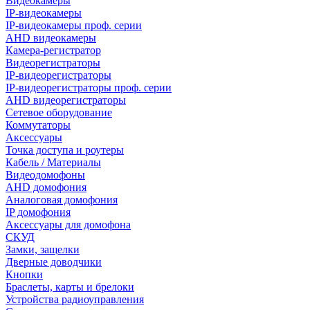
Видеокамеры
IP-видеокамеры
IP-видеокамеры проф. серии
AHD видеокамеры
Камера-регистратор
Видеорегистраторы
IP-видеорегистраторы
IP-видеорегистраторы проф. серии
AHD видеорегистраторы
Сетевое оборудование
Коммутаторы
Аксессуары
Точка доступа и роутеры
Кабель / Материалы
Видеодомофоны
AHD домофония
Аналоговая домофония
IP домофония
Аксессуары для домофона
СКУД
Замки, защелки
Дверные доводчики
Кнопки
Браслеты, карты и брелоки
Устройства радиоуправления