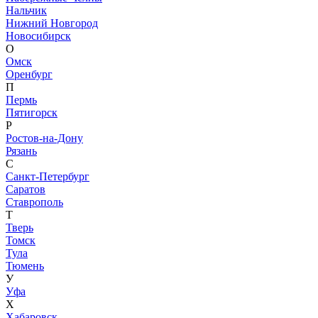
Нальчик
Нижний Новгород
Новосибирск
О
Омск
Оренбург
П
Пермь
Пятигорск
Р
Ростов-на-Дону
Рязань
С
Санкт-Петербург
Саратов
Ставрополь
Т
Тверь
Томск
Тула
Тюмень
У
Уфа
Х
Хабаровск