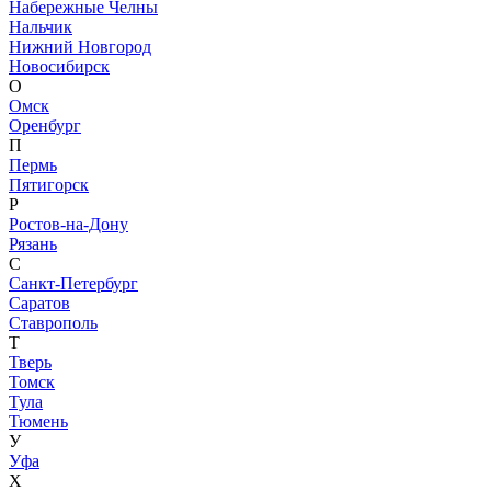
Набережные Челны
Нальчик
Нижний Новгород
Новосибирск
О
Омск
Оренбург
П
Пермь
Пятигорск
Р
Ростов-на-Дону
Рязань
С
Санкт-Петербург
Саратов
Ставрополь
Т
Тверь
Томск
Тула
Тюмень
У
Уфа
Х