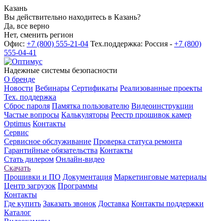
Казань
Вы действительно находитесь в Казань?
Да, все верно
Нет, сменить регион
Офис:
+7 (800) 555-21-04
Тех.поддержка: Россия -
+7 (800)
555-04-41
Надежные системы безопасности
О бренде
Новости
Вебинары
Сертификаты
Реализованные проекты
Тех. поддержка
Сброс пароля
Памятка пользователю
Видеоинструкции
Частые вопросы
Калькуляторы
Реестр прошивок камер
Optimus
Контакты
Сервис
Сервисное обслуживание
Проверка статуса ремонта
Гарантийные обязательства
Контакты
Стать дилером
Онлайн-видео
Скачать
Прошивки и ПО
Документация
Маркетинговые материалы
Центр загрузок
Программы
Контакты
Где купить
Заказать звонок
Доставка
Контакты поддержки
Каталог