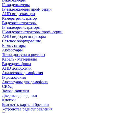
Видеокамеры
IP-видеокамеры
IP-видеокамеры проф. серии
AHD видеокамеры
Камера-регистратор
Видеорегистраторы
IP-видеорегистраторы
IP-видеорегистраторы проф. серии
AHD видеорегистраторы
Сетевое оборудование
Коммутаторы
Аксессуары
Точка доступа и роутеры
Кабель / Материалы
Видеодомофоны
AHD домофония
Аналоговая домофония
IP домофония
Аксессуары для домофона
СКУД
Замки, защелки
Дверные доводчики
Кнопки
Браслеты, карты и брелоки
Устройства радиоуправления