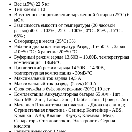
Вес (±5%)
22,5 кг
Тип клемм
T10
Внутреннее сопротивление заряженной батареи (25°С)
6
мОм
Зависимость емкости от температуры (20 часовой
разряд)
40°С - 102% ; 25°С - 100% ; 0°С - 85% ; -15°С -
65% ;
Саморазряд в месяц (25°С)
3%
Рабочий диапазон температур
Разряд -15~50 °С ; Заряд
-10~50 °С ; Хранение 20~50 °С
Буферный режим заряда
13.60В – 13.80В, температурная
компенсация - 18мВ/°С
Циклический режим заряда
14.50В – 14.90В,
температурная компенсация - 30мВ/°С
Максимальный ток заряда
19,5 A
Максимальный ток разряда (5 сек)
650 A
Срок службы в буферном режиме (20°С)
10 лет
Комплектация
Аккумуляторная батарея 65 А/ч - 1шт ;
Болт М8 - 2шт ; Гайка - 2шт ; Шайба - 2шт ; Гровер - 2шт
Материал
Положительная пластина - Диоксид свинца;
Отрицательная пластина - Свинец; Контейнер - ABS;
Крышка - ABS; Клапан - Каучук; Клеммы - Медь;
Сепаратор - Стекловолокно; Электролит - Серная
кислота
Гарантийный срок
12 мес.