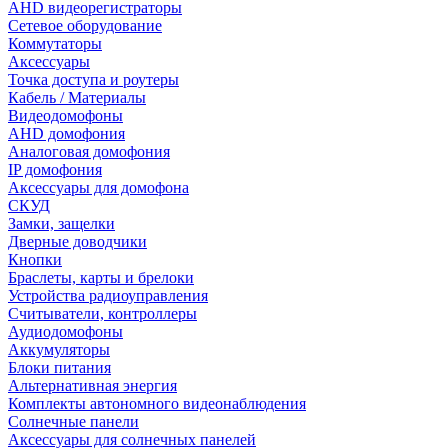
AHD видеорегистраторы
Сетевое оборудование
Коммутаторы
Аксессуары
Точка доступа и роутеры
Кабель / Материалы
Видеодомофоны
AHD домофония
Аналоговая домофония
IP домофония
Аксессуары для домофона
СКУД
Замки, защелки
Дверные доводчики
Кнопки
Браслеты, карты и брелоки
Устройства радиоуправления
Считыватели, контроллеры
Аудиодомофоны
Аккумуляторы
Блоки питания
Альтернативная энергия
Комплекты автономного видеонаблюдения
Солнечные панели
Аксессуары для солнечных панелей