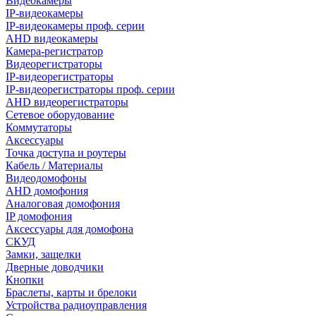
Видеокамеры
IP-видеокамеры
IP-видеокамеры проф. серии
AHD видеокамеры
Камера-регистратор
Видеорегистраторы
IP-видеорегистраторы
IP-видеорегистраторы проф. серии
AHD видеорегистраторы
Сетевое оборудование
Коммутаторы
Аксессуары
Точка доступа и роутеры
Кабель / Материалы
Видеодомофоны
AHD домофония
Аналоговая домофония
IP домофония
Аксессуары для домофона
СКУД
Замки, защелки
Дверные доводчики
Кнопки
Браслеты, карты и брелоки
Устройства радиоуправления