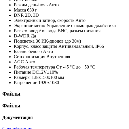
Режим день/ночь
Авто
Масса
630 г
DNR
2D, 3D
Электронный затвор, скорость
Авто
Экранное меню
Управление с помощью джойстика
Разъем ввода/ вывода
BNC, разъем питания
D-WDR
Да
Подсветка
36 ИК-диодов (до 30м)
Корпус, класс защиты
Антивандальный, IP66
Баланс белого
Авто
Синхронизация
Внутренняя
AGC
Авто
Рабочая температура
От -45 °С до +50 °С
Питание
DC12V±10%
Размеры
138х150х100 мм
Разрешение
1920x1080
Файлы
Файлы
Документация
Спецификация