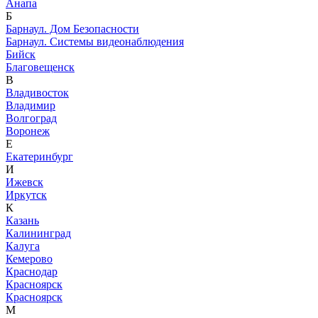
Анапа
Б
Барнаул. Дом Безопасности
Барнаул. Системы видеонаблюдения
Бийск
Благовещенск
В
Владивосток
Владимир
Волгоград
Воронеж
Е
Екатеринбург
И
Ижевск
Иркутск
К
Казань
Калининград
Калуга
Кемерово
Краснодар
Красноярск
Красноярск
М