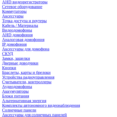
AHD видеорегистраторы
Сетевое оборудование
Коммутаторы
Аксессуары
Точка доступа и роутеры
Кабель / Материалы
Видеодомофоны
AHD домофония
Аналоговая домофония
IP домофония
Аксессуары для домофона
СКУД
Замки, защелки
Дверные доводчики
Кнопки
Браслеты, карты и брелоки
Устройства радиоуправления
Считыватели, контроллеры
Аудиодомофоны
Аккумуляторы
Блоки питания
Альтернативная энергия
Комплекты автономного видеонаблюдения
Солнечные панели
Аксессуары для солнечных панелей