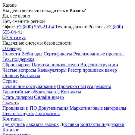
Казань
Вы действительно находитесь в Казань?
Да, все верно
Нет, сменить регион
Офис:
+7 (800) 555-21-04
Тех.поддержка: Россия -
+7 (800)
555-04-41
Надежные системы безопасности
О бренде
Новости
Вебинары
Сертификаты
Реализованные проекты
Тех. поддержка
Сброс пароля
Памятка пользователю
Видеоинструкции
Частые вопросы
Калькуляторы
Реестр прошивок камер
Optimus
Контакты
Сервис
Сервисное обслуживание
Проверка статуса ремонта
Гарантийные обязательства
Контакты
Стать дилером
Онлайн-видео
Скачать
Прошивки и ПО
Документация
Маркетинговые материалы
Центр загрузок
Программы
Контакты
Где купить
Заказать звонок
Доставка
Контакты поддержки
Каталог