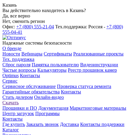
Казань
Вы действительно находитесь в Казань?
Да, все верно
Нет, сменить регион
Офис:
+7 (800) 555-21-04
Тех.поддержка: Россия -
+7 (800)
555-04-41
Надежные системы безопасности
О бренде
Новости
Вебинары
Сертификаты
Реализованные проекты
Тех. поддержка
Сброс пароля
Памятка пользователю
Видеоинструкции
Частые вопросы
Калькуляторы
Реестр прошивок камер
Optimus
Контакты
Сервис
Сервисное обслуживание
Проверка статуса ремонта
Гарантийные обязательства
Контакты
Стать дилером
Онлайн-видео
Скачать
Прошивки и ПО
Документация
Маркетинговые материалы
Центр загрузок
Программы
Контакты
Где купить
Заказать звонок
Доставка
Контакты поддержки
Каталог