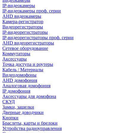
Видеокамеры
IP-видеокамеры
IP-видеокамеры проф. серии
AHD видеокамеры
Камера-регистратор
Видеорегистраторы
IP-видеорегистраторы
IP-видеорегистраторы проф. серии
AHD видеорегистраторы
Сетевое оборудование
Коммутаторы
Аксессуары
Точка доступа и роутеры
Кабель / Материалы
Видеодомофоны
AHD домофония
Аналоговая домофония
IP домофония
Аксессуары для домофона
СКУД
Замки, защелки
Дверные доводчики
Кнопки
Браслеты, карты и брелоки
Устройства радиоуправления