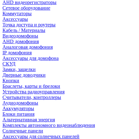
AHD видеорегистраторы
Сетевое оборудование
Коммутаторы
Аксессуары
Точка доступа и роутеры
Кабель / Материалы
Видеодомофоны
AHD домофония
Аналоговая домофония
IP домофония
Аксессуары для домофона
СКУД
Замки, защелки
Дверные доводчики
Кнопки
Браслеты, карты и брелоки
Устройства радиоуправления
Считыватели, контроллеры
Аудиодомофоны
Аккумуляторы
Блоки питания
Альтернативная энергия
Комплекты автономного видеонаблюдения
Солнечные панели
Аксессуары для солнечных панелей