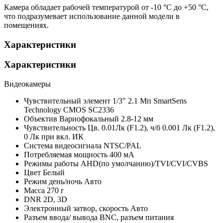
Камера обладает рабочей температурой от -10 °С до +50 °С,
что подразумевает использование данной модели в
помещениях.
Характеристики
Характеристики
Видеокамеры
Чувствительный элемент
1/3" 2.1 Мп SmartSens
Technology CMOS SC2336
Объектив
Вариофокальный 2.8-12 мм
Чувствительность
Цв. 0.01Лк (F1.2), ч/б 0.001 Лк (F1.2),
0 Лк при вкл. ИК
Система видеосигнала
NTSC/PAL
Потребляемая мощность
400 мА
Режимы работы
AHD(по умолчанию)/TVI/CVI/CVBS
Цвет
Белый
Режим день/ночь
Авто
Масса
270 г
DNR
2D, 3D
Электронный затвор, скорость
Авто
Разъем ввода/ вывода
BNC, разъем питания