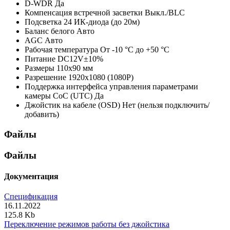
D-WDR
Да
Компенсация встречной засветки
Выкл./BLC
Подсветка
24 ИК-диода (до 20м)
Баланс белого
Авто
AGC
Авто
Рабочая температура
От -10 °С до +50 °С
Питание
DC12V±10%
Размеры
110х90 мм
Разрешение
1920х1080 (1080P)
Поддержка интерфейса управления параметрами
камеры CoC (UTC)
Да
Джойстик на кабеле (OSD)
Нет (нельзя подключить/
добавить)
Файлы
Файлы
Документация
Спецификация
16.11.2022
125.8 Kb
Переключение режимов работы без джойстика