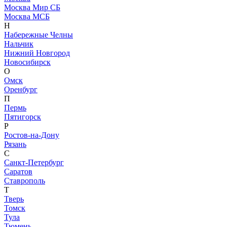
Москва Мир СБ
Москва МСБ
Н
Набережные Челны
Нальчик
Нижний Новгород
Новосибирск
О
Омск
Оренбург
П
Пермь
Пятигорск
Р
Ростов-на-Дону
Рязань
С
Санкт-Петербург
Саратов
Ставрополь
Т
Тверь
Томск
Тула
Тюмень