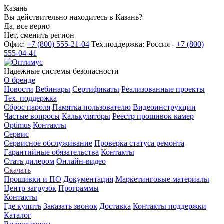
Казань
Вы действительно находитесь в Казань?
Да, все верно
Нет, сменить регион
Офис:
+7 (800) 555-21-04
Тех.поддержка: Россия -
+7 (800)
555-04-41
Надежные системы безопасности
О бренде
Новости
Вебинары
Сертификаты
Реализованные проекты
Тех. поддержка
Сброс пароля
Памятка пользователю
Видеоинструкции
Частые вопросы
Калькуляторы
Реестр прошивок камер
Optimus
Контакты
Сервис
Сервисное обслуживание
Проверка статуса ремонта
Гарантийные обязательства
Контакты
Стать дилером
Онлайн-видео
Скачать
Прошивки и ПО
Документация
Маркетинговые материалы
Центр загрузок
Программы
Контакты
Где купить
Заказать звонок
Доставка
Контакты поддержки
Каталог