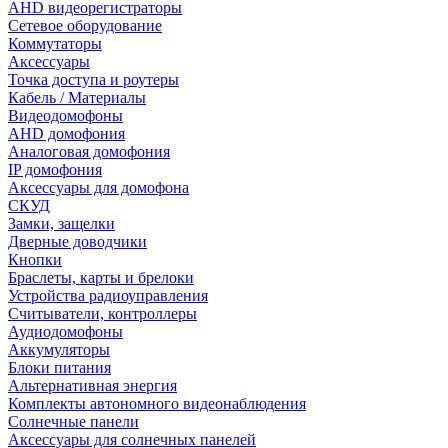
AHD видеорегистраторы
Сетевое оборудование
Коммутаторы
Аксессуары
Точка доступа и роутеры
Кабель / Материалы
Видеодомофоны
AHD домофония
Аналоговая домофония
IP домофония
Аксессуары для домофона
СКУД
Замки, защелки
Дверные доводчики
Кнопки
Браслеты, карты и брелоки
Устройства радиоуправления
Считыватели, контроллеры
Аудиодомофоны
Аккумуляторы
Блоки питания
Альтернативная энергия
Комплекты автономного видеонаблюдения
Солнечные панели
Аксессуары для солнечных панелей