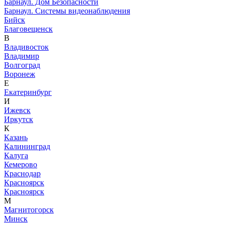
Барнаул. Дом Безопасности
Барнаул. Системы видеонаблюдения
Бийск
Благовещенск
В
Владивосток
Владимир
Волгоград
Воронеж
Е
Екатеринбург
И
Ижевск
Иркутск
К
Казань
Калининград
Калуга
Кемерово
Краснодар
Красноярск
Красноярск
М
Магнитогорск
Минск