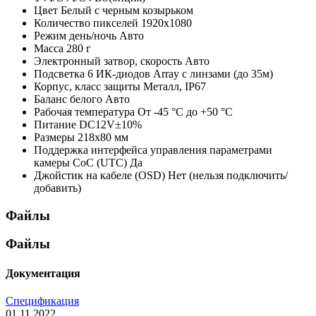
Цвет
Белый с черным козырьком
Количество пикселей
1920x1080
Режим день/ночь
Авто
Масса
280 г
Электронный затвор, скорость
Авто
Подсветка
6 ИК-диодов Array с линзами (до 35м)
Корпус, класс защиты
Металл, IP67
Баланс белого
Авто
Рабочая температура
От -45 °С до +50 °С
Питание
DC12V±10%
Размеры
218x80 мм
Поддержка интерфейса управления параметрами
камеры CoC (UTC)
Да
Джойстик на кабеле (OSD)
Нет (нельзя подключить/
добавить)
Файлы
Файлы
Документация
Спецификация
01.11.2022