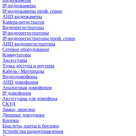
Видеокамеры
IP-видеокамеры
IP-видеокамеры проф. серии
AHD видеокамеры
Камера-регистратор
Видеорегистраторы
IP-видеорегистраторы
IP-видеорегистраторы проф. серии
AHD видеорегистраторы
Сетевое оборудование
Коммутаторы
Аксессуары
Точка доступа и роутеры
Кабель / Материалы
Видеодомофоны
AHD домофония
Аналоговая домофония
IP домофония
Аксессуары для домофона
СКУД
Замки, защелки
Дверные доводчики
Кнопки
Браслеты, карты и брелоки
Устройства радиоуправления