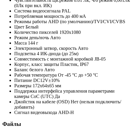
Чувствительность
Цв.режим 0.01 Лк, Ч/б режим 0,001Лк
(0Лк при вкл. ИК)
Система видеосигнала
PAL
Потребляемая мощность
до 400 мА
Режимы работы
AHD (по умолчанию)/TVI/CVI/CVBS
Цвет
Белый
Количество пикселей
1920x1080
Режим день/ночь
Авто
Масса
144 г
Электронный затвор, скорость
Авто
Подсветка
4 ИК-диода (до 25м)
Совместимость с монтажной коробкой
JB-05
Корпус, класс защиты
Пластик, IP67
Баланс белого
Авто
Рабочая температура
От -45 °С до +50 °С
Питание
DC12V±10%
Размеры
172x64х65 мм
Поддержка интерфейса управления параметрами
камеры CoC (UTC)
Да
Джойстик на кабеле (OSD)
Нет (нельзя подключить/
добавить)
Сигнал видеовыхода
AHD-H
Файлы