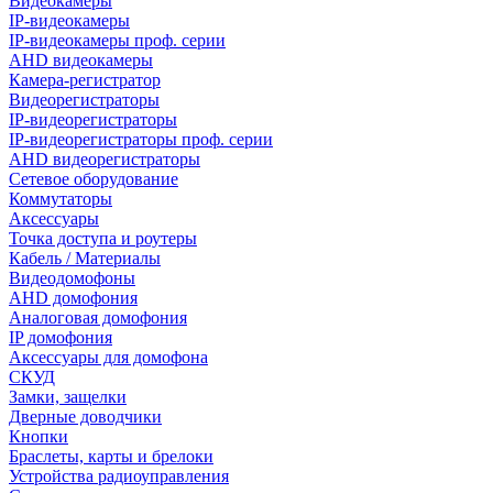
Видеокамеры
IP-видеокамеры
IP-видеокамеры проф. серии
AHD видеокамеры
Камера-регистратор
Видеорегистраторы
IP-видеорегистраторы
IP-видеорегистраторы проф. серии
AHD видеорегистраторы
Сетевое оборудование
Коммутаторы
Аксессуары
Точка доступа и роутеры
Кабель / Материалы
Видеодомофоны
AHD домофония
Аналоговая домофония
IP домофония
Аксессуары для домофона
СКУД
Замки, защелки
Дверные доводчики
Кнопки
Браслеты, карты и брелоки
Устройства радиоуправления