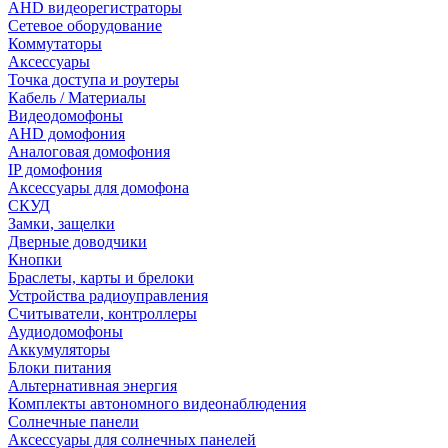
AHD видеорегистраторы
Сетевое оборудование
Коммутаторы
Аксессуары
Точка доступа и роутеры
Кабель / Материалы
Видеодомофоны
AHD домофония
Аналоговая домофония
IP домофония
Аксессуары для домофона
СКУД
Замки, защелки
Дверные доводчики
Кнопки
Браслеты, карты и брелоки
Устройства радиоуправления
Считыватели, контроллеры
Аудиодомофоны
Аккумуляторы
Блоки питания
Альтернативная энергия
Комплекты автономного видеонаблюдения
Солнечные панели
Аксессуары для солнечных панелей