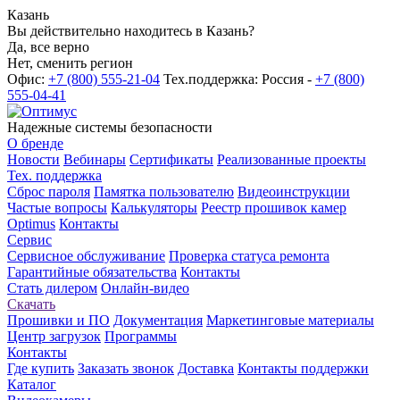
Казань
Вы действительно находитесь в Казань?
Да, все верно
Нет, сменить регион
Офис:
+7 (800) 555-21-04
Тех.поддержка: Россия -
+7 (800)
555-04-41
Надежные системы безопасности
О бренде
Новости
Вебинары
Сертификаты
Реализованные проекты
Тех. поддержка
Сброс пароля
Памятка пользователю
Видеоинструкции
Частые вопросы
Калькуляторы
Реестр прошивок камер
Optimus
Контакты
Сервис
Сервисное обслуживание
Проверка статуса ремонта
Гарантийные обязательства
Контакты
Стать дилером
Онлайн-видео
Скачать
Прошивки и ПО
Документация
Маркетинговые материалы
Центр загрузок
Программы
Контакты
Где купить
Заказать звонок
Доставка
Контакты поддержки
Каталог