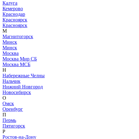
Калуга
Кемерово
Краснодар
Красноярск
Красноярск
М
Магнитогорск
Минск
Минск
Москва
Москва Мир СБ
Москва МСБ
Н
Набережные Челны
Нальчик
Нижний Новгород
Новосибирск
О
Омск
Оренбург
П
Пермь
Пятигорск
Р
Ростов-на-Дону