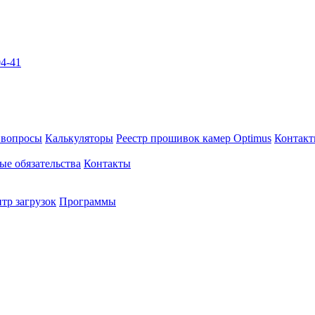
04-41
 вопросы
Калькуляторы
Реестр прошивок камер Optimus
Контак
ые обязательства
Контакты
тр загрузок
Программы