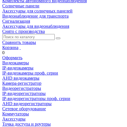
Комплекты автономного видеонаблюдения
Солнечные панели
Аксессуары для солнечных панелей
Видеонаблюдение для транспорта
Сигнализация
Аксессуары для видеонаблюдения
Снято с производства
Сравнить товары
Корзина
0
Оформить
Видеокамеры
IP-видеокамеры
IP-видеокамеры проф. серии
AHD видеокамеры
Камера-регистратор
Видеорегистраторы
IP-видеорегистраторы
IP-видеорегистраторы проф. серии
AHD видеорегистраторы
Сетевое оборудование
Коммутаторы
Аксессуары
Точка доступа и роутеры