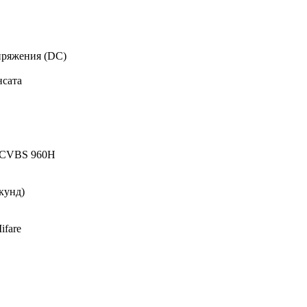
пряжения (DC)
нсата
/CVBS 960H
екунд)
ifare