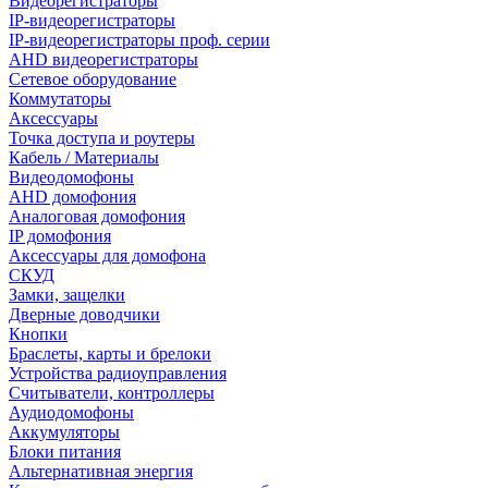
Видеорегистраторы
IP-видеорегистраторы
IP-видеорегистраторы проф. серии
AHD видеорегистраторы
Сетевое оборудование
Коммутаторы
Аксессуары
Точка доступа и роутеры
Кабель / Материалы
Видеодомофоны
AHD домофония
Аналоговая домофония
IP домофония
Аксессуары для домофона
СКУД
Замки, защелки
Дверные доводчики
Кнопки
Браслеты, карты и брелоки
Устройства радиоуправления
Считыватели, контроллеры
Аудиодомофоны
Аккумуляторы
Блоки питания
Альтернативная энергия