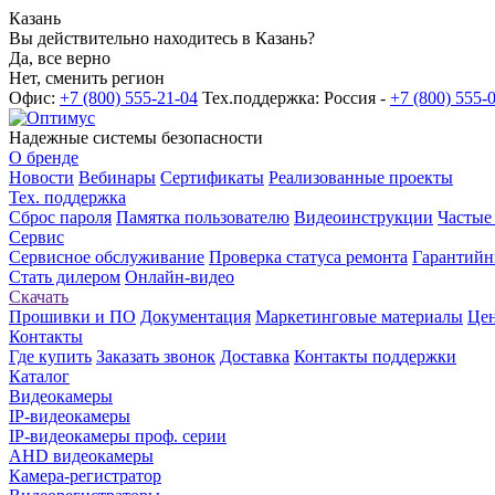
Казань
Вы действительно находитесь в Казань?
Да, все верно
Нет, сменить регион
Офис:
+7 (800) 555-21-04
Тех.поддержка: Россия -
+7 (800) 555-
Надежные системы безопасности
О бренде
Новости
Вебинары
Сертификаты
Реализованные проекты
Тех. поддержка
Сброс пароля
Памятка пользователю
Видеоинструкции
Частые
Сервис
Сервисное обслуживание
Проверка статуса ремонта
Гарантийн
Стать дилером
Онлайн-видео
Скачать
Прошивки и ПО
Документация
Маркетинговые материалы
Цен
Контакты
Где купить
Заказать звонок
Доставка
Контакты поддержки
Каталог
Видеокамеры
IP-видеокамеры
IP-видеокамеры проф. серии
AHD видеокамеры
Камера-регистратор