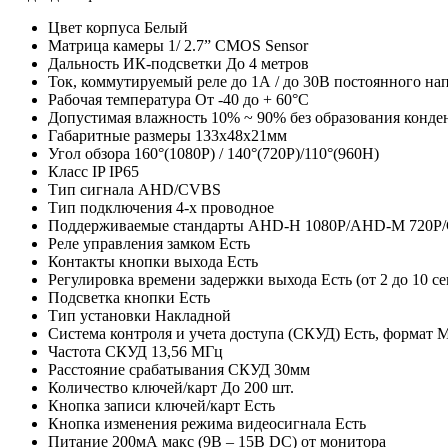
Цвет корпуса
Белый
Матрица камеры
1/ 2.7” CMOS Sensor
Дальность ИК-подсветки
До 4 метров
Ток, коммутируемый реле
до 1А / до 30В постоянного на
Рабочая температура
От -40 до + 60°С
Допустимая влажность
10% ~ 90% без образования конде
Габаритные размеры
133х48х21мм
Угол обзора
160°(1080P) / 140°(720P)/110°(960H)
Класс IP
IP65
Тип сигнала
AHD/CVBS
Тип подключения
4-х проводное
Поддерживаемые стандарты
AHD-H 1080P/AHD-M 720P
Реле управления замком
Есть
Контакты кнопки выхода
Есть
Регулировка времени задержки выхода
Есть (от 2 до 10 с
Подсветка кнопки
Есть
Тип установки
Накладной
Система контроля и учета доступа (СКУД)
Есть, формат M
Частота СКУД
13,56 МГц
Расстояние срабатывания СКУД
30мм
Количество ключей/карт
До 200 шт.
Кнопка записи ключей/карт
Есть
Кнопка изменения режима видеосигнала
Есть
Питание
200мА макс (9В – 15В DC) от монитора